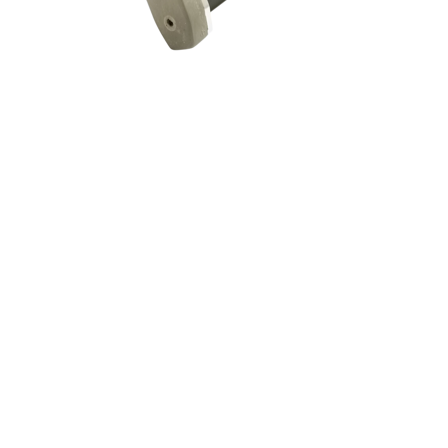
Compatibile con azione corta
Tikka T3, con poggiaguancia
registrabile in altezza e deriva,
calciolo registrabile in
lunghezza e inclinazione, vite
fissaggio bipiede e floorplate
compatibile con caricatori
Accuracy Int.. Studiata
appositamente per il tiro lunga
distanza e la caccia a lungo
raggio, pronta per essere
montata senza effettuare