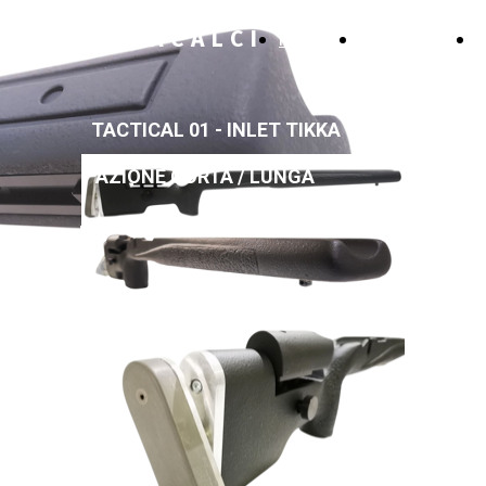
Z E T A C A L C I
HOME
PRODOTTI
TACTICAL 01 - INLET TIKKA T3
AZIONE CORTA / LUNGA