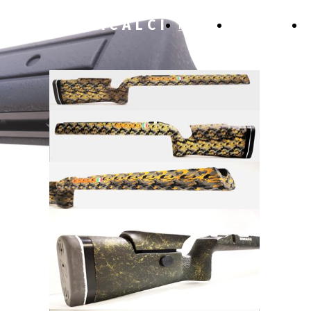
Z E T A C A L C I
HOME
PRODOTTI