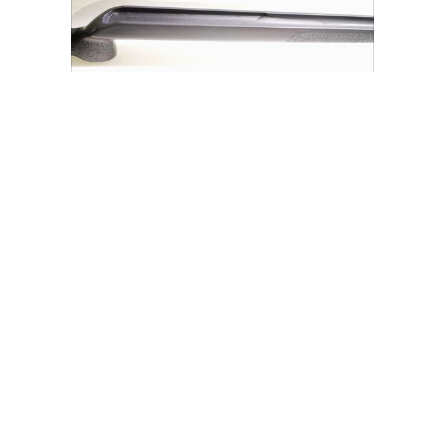
PESO 1750 g
Realizzati completamente in fibra di
carbonio, i nostri modelli della linea #ZCF
possono essere impiegati per vari tipi di
azione vengono forniti senza inlet, ma con
sede della canna già presente.
I gusci esterni sono realizzati con più strati
di fibra di carbonio disposti a mano,
vengono poi sottovuotati e polimerizzati a
caldo, arrivando all' ottimale della
resistenza, inoltre, anche internamente
viene utilizzato un composito con fibre di
carbonio.
Il canale della canna è modellato nel guscio
del calcio lasciando invariate le
caratteristiche strutturali garantite dal non